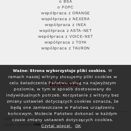
o BSA
o POPC
współpraca z ORANGE
współpraca z NEXERA
współpraca z INEA
współpraca z ASTA-NET
współpraca z VOICE-NET
współpraca z TOYA
współpraca z TAURON
Ważne: Strona wykorzystuje pliki cookies.
W
Szybki
ramach naszej witryny stosujemy pliki cookies w
Internet
celu świadczenia Państwu usług na najwyższym
poziomie, w tym w sposób dostosowany do
indywidualnych potrzeb. Korzystanie z witryny bez
zmiany ustawień dotyczących cookies oznacza, że
będą one zamieszczane w Państwa urządzeniu
końcowym. Możecie Państwo dokonać w każdym
Polityka prywatności
© 2004 - 2026 RFC Internet i Telewizja
czasie zmiany ustawień dotyczących cookies.
projekt i wykonanie:
Czytaj więcej
OK