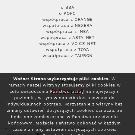
o BSA
o POPC
współpraca z ORANGE
współpraca z NEXERA
współpraca z INEA
współpraca z ASTA-NET
współpraca z VOICE-NET
współpraca z TOYA
współpraca z TAURON
Ważne: Strona wykorzystuje pliki cookies.
W
Szybki
ramach naszej witryny stosujemy pliki cookies w
Internet
celu świadczenia Państwu usług na najwyższym
poziomie, w tym w sposób dostosowany do
indywidualnych potrzeb. Korzystanie z witryny bez
zmiany ustawień dotyczących cookies oznacza, że
będą one zamieszczane w Państwa urządzeniu
końcowym. Możecie Państwo dokonać w każdym
Polityka prywatności
© 2004 - 2026 RFC Internet i Telewizja
czasie zmiany ustawień dotyczących cookies.
projekt i wykonanie: