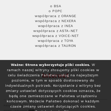
o BSA
o POPC
współpraca z ORANGE
współpraca z NEXERA
współpraca z INEA
współpraca z ASTA-NET
współpraca z VOICE-NET
współpraca z TOYA
współpraca z TAURON
Ważne: Strona wykorzystuje pliki cookies.
W
Szybki
ramach naszej witryny stosujemy pliki cookies w
Internet
celu świadczenia Państwu usług na najwyższym
poziomie, w tym w sposób dostosowany do
indywidualnych potrzeb. Korzystanie z witryny bez
zmiany ustawień dotyczących cookies oznacza, że
będą one zamieszczane w Państwa urządzeniu
końcowym. Możecie Państwo dokonać w każdym
Polityka prywatności
© 2004 - 2026 RFC Internet i Telewizja
czasie zmiany ustawień dotyczących cookies.
projekt i wykonanie: