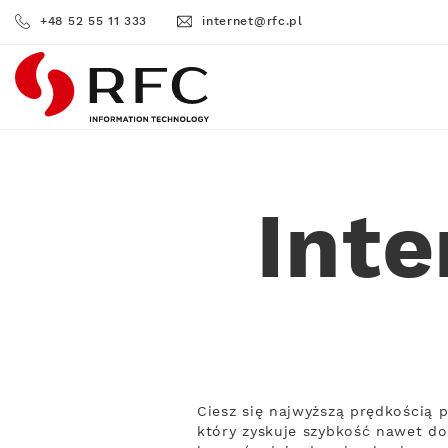
+48 52 55 11 333
internet@rfc.pl
RFC
Int
Ciesz się najwyższą prędkością
który zyskuje szybkość nawet do 