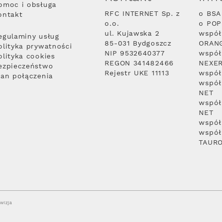
omoc i obsługa
RFC INTERNET Sp. z
o BSA
ontakt
o.o.
o PO
ul. Kujawska 2
współ
egulaminy usług
85-031 Bydgoszcz
ORAN
olityka prywatności
NIP 9532640377
współ
olityka cookies
REGON 341482466
NEXE
ezpieczeństwo
Rejestr UKE 11113
współ
lan połączenia
współ
NET
współ
NET
współ
współ
TAUR
wizja