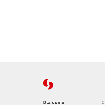
RFC
Dla domu
O