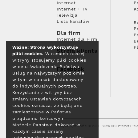
Internet
P
Internet + TV
K
Telewizja
Lista kanałów
R
P
Dla firm
P
Internet dla Firm
B
Ważne: Strona wykorzystuje
P
Strefa klienta
pliki cookies.
W ramach naszej
witryny stosujemy pliki cookies
w celu świadczenia Państwu
Facebook
usług na najwyższym poziomie,
w tym w sposób dostosowany
do indywidualnych potrzeb.
Korzystanie z witryny bez
zmiany ustawień dotyczących
cookies oznacza, że będą one
zamieszczane w Państwa
urządzeniu końcowym.
Możecie Państwo dokonać w
Polityka prywatności
© 2004 - 2026 RFC Internet i Tele
każdym czasie zmiany