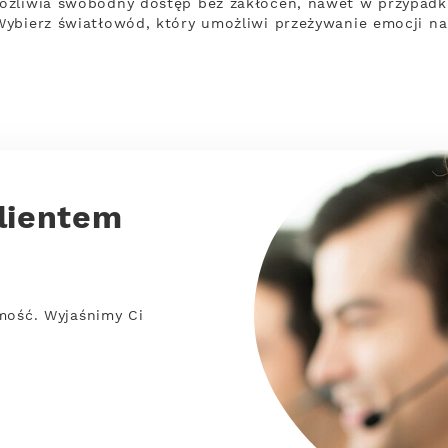
ożliwia swobodny dostęp bez zakłóceń, nawet w przypadku
ybierz światłowód, który umożliwi przeżywanie emocji na
lientem
mość. Wyjaśnimy Ci