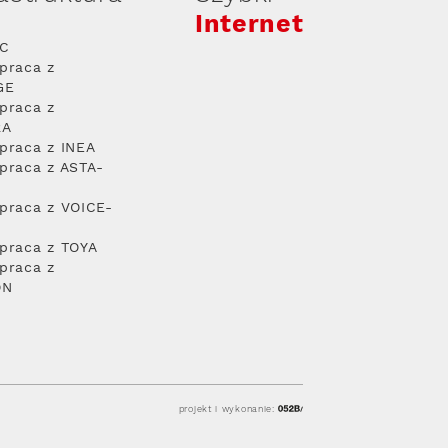
Internet
PC
praca z
GE
praca z
RA
praca z INEA
praca z ASTA-
praca z VOICE-
praca z TOYA
praca z
ON
projekt i wykonanie: