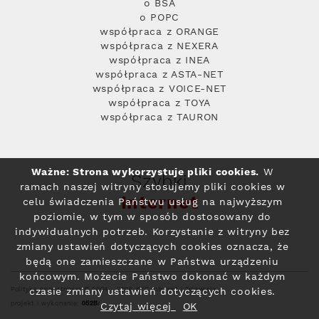
o BSA
o POPC
współpraca z ORANGE
współpraca z NEXERA
współpraca z INEA
współpraca z ASTA-NET
współpraca z VOICE-NET
współpraca z TOYA
współpraca z TAURON
Ważne: Strona wykorzystuje pliki cookies.
W
Szybki
ramach naszej witryny stosujemy pliki cookies w
Internet
celu świadczenia Państwu usług na najwyższym
poziomie, w tym w sposób dostosowany do
indywidualnych potrzeb. Korzystanie z witryny bez
zmiany ustawień dotyczących cookies oznacza, że
będą one zamieszczane w Państwa urządzeniu
końcowym. Możecie Państwo dokonać w każdym
Polityka prywatności
© 2004 - 2026 RFC Internet i Telewizja
czasie zmiany ustawień dotyczących cookies.
projekt i wykonanie:
Czytaj więcej
OK