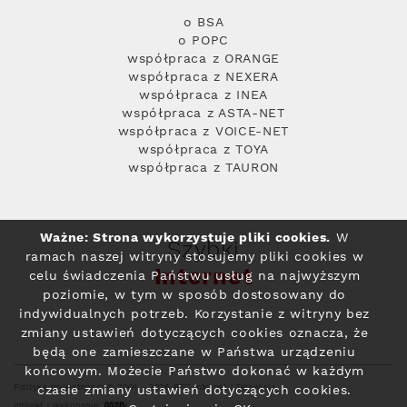
o BSA
o POPC
współpraca z ORANGE
współpraca z NEXERA
współpraca z INEA
współpraca z ASTA-NET
współpraca z VOICE-NET
współpraca z TOYA
współpraca z TAURON
Ważne: Strona wykorzystuje pliki cookies.
W
Szybki
ramach naszej witryny stosujemy pliki cookies w
Internet
celu świadczenia Państwu usług na najwyższym
poziomie, w tym w sposób dostosowany do
indywidualnych potrzeb. Korzystanie z witryny bez
zmiany ustawień dotyczących cookies oznacza, że
będą one zamieszczane w Państwa urządzeniu
końcowym. Możecie Państwo dokonać w każdym
Polityka prywatności
© 2004 - 2026 RFC Internet i Telewizja
czasie zmiany ustawień dotyczących cookies.
projekt i wykonanie: