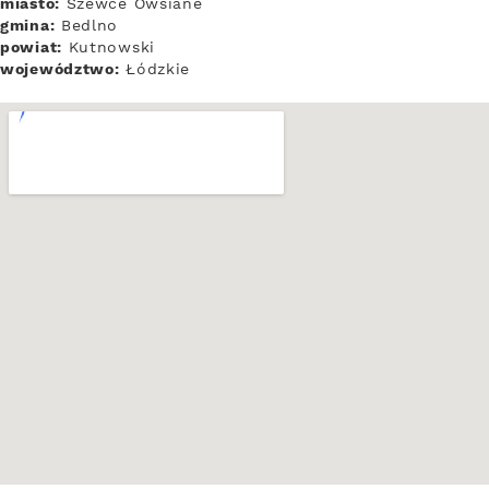
miasto:
Szewce Owsiane
gmina:
Bedlno
powiat:
Kutnowski
województwo:
Łódzkie