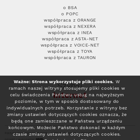
o BSA
o POPC
współpraca z ORANGE
współpraca z NEXERA
współpraca z INEA
współpraca z ASTA-NET
współpraca z VOICE-NET
współpraca z TOYA
współpraca z TAURON
Ważne: Strona wykorzystuje pliki cookies.
W
Szybki
ramach naszej witryny stosujemy pliki cookies w
Internet
celu świadczenia Państwu usług na najwyższym
poziomie, w tym w sposób dostosowany do
indywidualnych potrzeb. Korzystanie z witryny bez
zmiany ustawień dotyczących cookies oznacza, że
będą one zamieszczane w Państwa urządzeniu
końcowym. Możecie Państwo dokonać w każdym
Polityka prywatności
© 2004 - 2026 RFC Internet i Telewizja
czasie zmiany ustawień dotyczących cookies.
projekt i wykonanie: