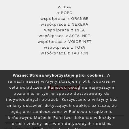
o BSA
o POPC
współpraca z ORANGE
współpraca z NEXERA
współpraca z INEA
współpraca z ASTA-NET
współpraca z VOICE-NET
współpraca z TOYA
współpraca z TAURON
Ważne: Strona wykorzystuje pliki cookies.
W
Szybki
ramach naszej witryny stosujemy pliki cookies w
Internet
celu świadczenia Państwu usług na najwyższym
poziomie, w tym w sposób dostosowany do
indywidualnych potrzeb. Korzystanie z witryny bez
zmiany ustawień dotyczących cookies oznacza, że
będą one zamieszczane w Państwa urządzeniu
końcowym. Możecie Państwo dokonać w każdym
Polityka prywatności
© 2004 - 2026 RFC Internet i Telewizja
czasie zmiany ustawień dotyczących cookies.
projekt i wykonanie: