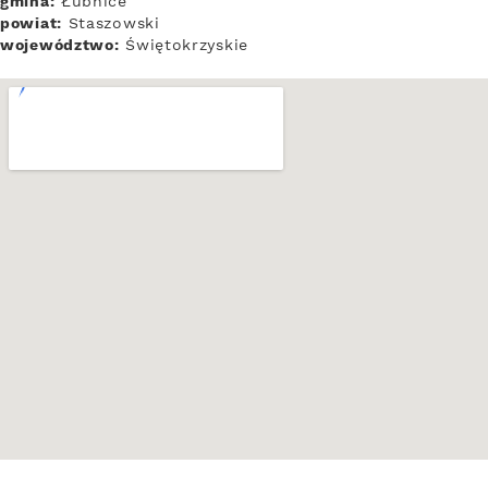
gmina:
Łubnice
powiat:
Staszowski
województwo:
Świętokrzyskie