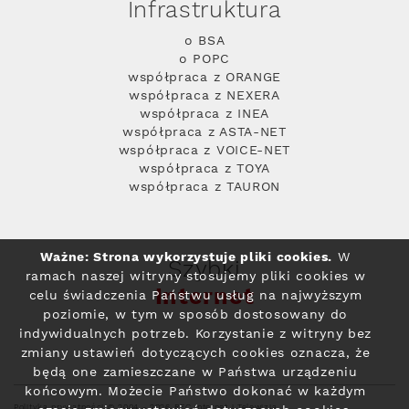
Infrastruktura
o BSA
o POPC
współpraca z ORANGE
współpraca z NEXERA
współpraca z INEA
współpraca z ASTA-NET
współpraca z VOICE-NET
współpraca z TOYA
współpraca z TAURON
Ważne: Strona wykorzystuje pliki cookies.
W
Szybki
ramach naszej witryny stosujemy pliki cookies w
Internet
celu świadczenia Państwu usług na najwyższym
poziomie, w tym w sposób dostosowany do
indywidualnych potrzeb. Korzystanie z witryny bez
zmiany ustawień dotyczących cookies oznacza, że
będą one zamieszczane w Państwa urządzeniu
końcowym. Możecie Państwo dokonać w każdym
Polityka prywatności
© 2004 - 2026 RFC Internet i Telewizja