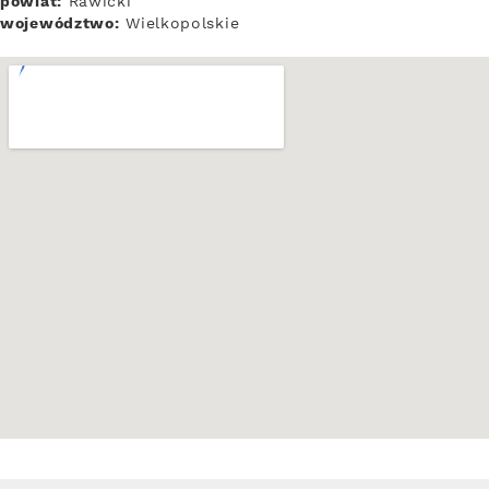
powiat:
Rawicki
województwo:
Wielkopolskie