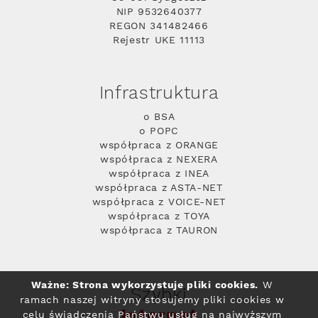
NIP 9532640377
REGON 341482466
Rejestr UKE 11113
Infrastruktura
o BSA
o POPC
współpraca z ORANGE
współpraca z NEXERA
współpraca z INEA
współpraca z ASTA-NET
współpraca z VOICE-NET
współpraca z TOYA
współpraca z TAURON
Ważne: Strona wykorzystuje pliki cookies.
W
Szybki
ramach naszej witryny stosujemy pliki cookies w
Internet
celu świadczenia Państwu usług na najwyższym