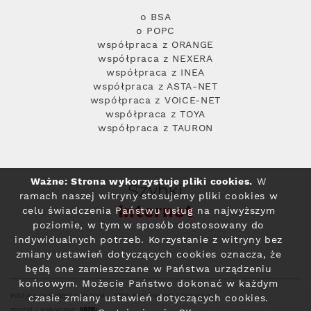
o BSA
o POPC
współpraca z ORANGE
współpraca z NEXERA
współpraca z INEA
współpraca z ASTA-NET
współpraca z VOICE-NET
współpraca z TOYA
współpraca z TAURON
Ważne: Strona wykorzystuje pliki cookies.
W
Szybki
ramach naszej witryny stosujemy pliki cookies w
Internet
celu świadczenia Państwu usług na najwyższym
poziomie, w tym w sposób dostosowany do
indywidualnych potrzeb. Korzystanie z witryny bez
zmiany ustawień dotyczących cookies oznacza, że
będą one zamieszczane w Państwa urządzeniu
końcowym. Możecie Państwo dokonać w każdym
Polityka prywatności
© 2004 - 2026 RFC Internet i Telewizja
czasie zmiany ustawień dotyczących cookies.
projekt i wykonanie: