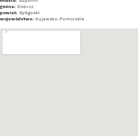
miasto:
Suponin
gmina:
Dobrcz
powiat:
Bydgoski
województwo:
Kujawsko-Pomorskie