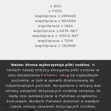
o BSA
o POPC
współpraca z ORANGE
współpraca z NEXERA
współpraca z INEA
współpraca z ASTA-NET
współpraca z VOICE-NET
współpraca z TOYA
współpraca z TAURON
Ważne: Strona wykorzystuje pliki cookies.
W
Szybki
ramach naszej witryny stosujemy pliki cookies w
Internet
celu świadczenia Państwu usług na najwyższym
poziomie, w tym w sposób dostosowany do
indywidualnych potrzeb. Korzystanie z witryny bez
zmiany ustawień dotyczących cookies oznacza, że
będą one zamieszczane w Państwa urządzeniu
końcowym. Możecie Państwo dokonać w każdym
Polityka prywatności
© 2004 - 2026 RFC Internet i Telewizja
czasie zmiany ustawień dotyczących cookies.
projekt i wykonanie: