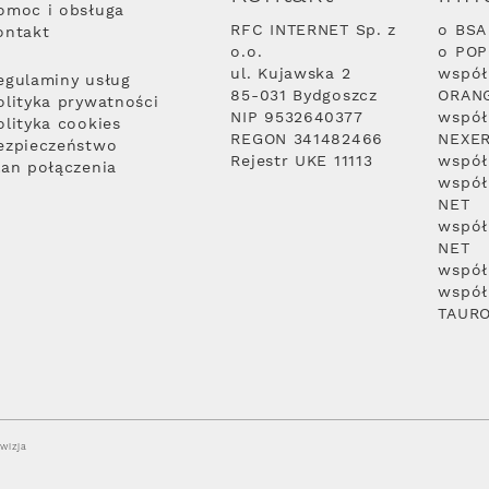
omoc i obsługa
RFC INTERNET Sp. z
o BSA
ontakt
o.o.
o PO
ul. Kujawska 2
współ
egulaminy usług
85-031 Bydgoszcz
ORAN
olityka prywatności
NIP 9532640377
współ
olityka cookies
REGON 341482466
NEXE
ezpieczeństwo
Rejestr UKE 11113
współ
lan połączenia
współ
NET
współ
NET
współ
współ
TAUR
wizja