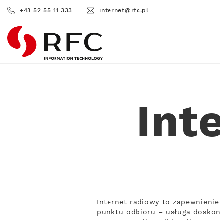
+48 52 55 11 333
internet@rfc.pl
RFC
Int
Internet radiowy to zapewnienie
punktu odbioru – usługa doskona