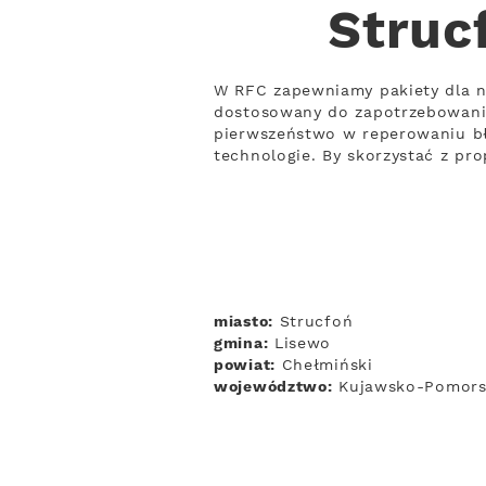
Struc
W RFC zapewniamy pakiety dla n
dostosowany do zapotrzebowania
pierwszeństwo w reperowaniu bł
technologie. By skorzystać z pr
miasto:
Strucfoń
gmina:
Lisewo
powiat:
Chełmiński
województwo:
Kujawsko-Pomors