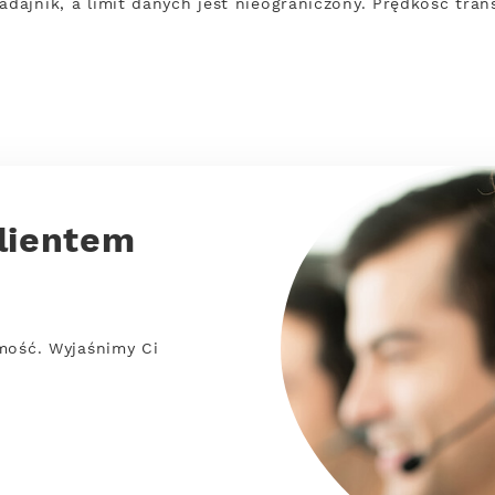
adajnik, a limit danych jest nieograniczony. Prędkość tran
lientem
mość. Wyjaśnimy Ci