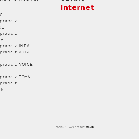
Internet
PC
praca z
GE
praca z
RA
praca z INEA
praca z ASTA-
praca z VOICE-
praca z TOYA
praca z
ON
projekt i wykonanie: