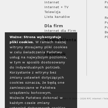
Internet
P
Internet + TV
K
Telewizja
Lista kanałów
R
P
Dla firm
P
Internet dla Firm
B
Ważne: Strona wykorzystuje
P
Strefa klienta
pliki cookies.
W ramach naszej
witryny stosujemy pliki cookies
w celu świadczenia Państwu
Facebook
usług na najwyższym poziomie,
w tym w sposób dostosowany
do indywidualnych potrzeb.
Korzystanie z witryny bez
zmiany ustawień dotyczących
cookies oznacza, że będą one
zamieszczane w Państwa
urządzeniu końcowym.
Możecie Państwo dokonać w
Polityka prywatności
© 2004 - 2026 RFC Internet i Tele
każdym czasie zmiany