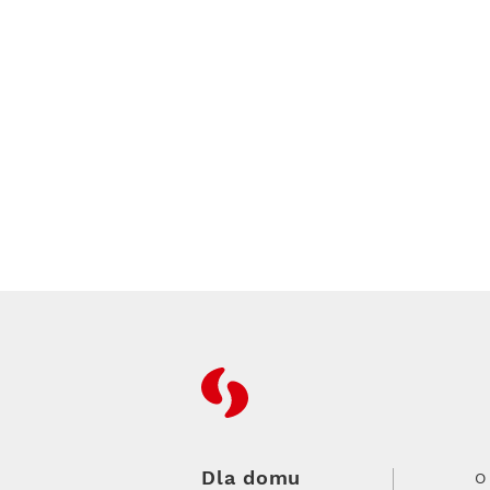
RFC
Dla domu
O