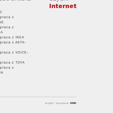
Internet
PC
praca z
GE
praca z
RA
praca z INEA
praca z ASTA-
praca z VOICE-
praca z TOYA
praca z
ON
projekt i wykonanie: