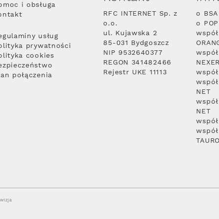
omoc i obsługa
RFC INTERNET Sp. z
o BSA
ontakt
o.o.
o PO
ul. Kujawska 2
współ
egulaminy usług
85-031 Bydgoszcz
ORAN
olityka prywatności
NIP 9532640377
współ
olityka cookies
REGON 341482466
NEXE
ezpieczeństwo
Rejestr UKE 11113
współ
lan połączenia
współ
NET
współ
NET
współ
współ
TAUR
wizja