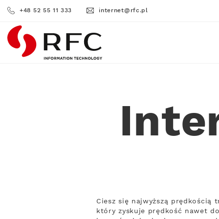
+48 52 55 11 333
internet@rfc.pl
RFC
Inte
Ciesz się najwyższą prędkością 
który zyskuje prędkość nawet do