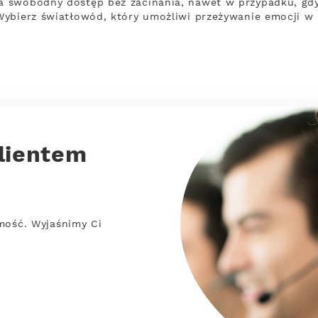
 swobodny dostęp bez zacinania, nawet w przypadku, gd
Wybierz światłowód, który umożliwi przeżywanie emocji w 
lientem
mość. Wyjaśnimy Ci