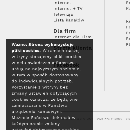
Internet
P
Internet + TV
K
Telewizja
Lista kanałów
R
P
Dla firm
P
Internet dla Firm
B
Ważne: Strona wykorzystuje
P
Strefa klienta
pliki cookies.
W ramach naszej
witryny stosujemy pliki cookies
w celu świadczenia Państwu
Facebook
usług na najwyższym poziomie,
w tym w sposób dostosowany
do indywidualnych potrzeb.
Korzystanie z witryny bez
zmiany ustawień dotyczących
cookies oznacza, że będą one
zamieszczane w Państwa
urządzeniu końcowym.
Możecie Państwo dokonać w
Polityka prywatności
© 2004 - 2026 RFC Internet i Tele
każdym czasie zmiany