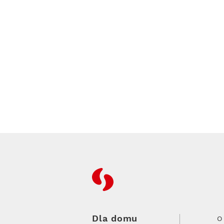
RFC
Dla domu
O