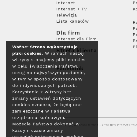
Internet
P
Internet + TV
K
Telewizja
Lista kanałów
R
P
Dla firm
P
Internet dla Firm
B
Ważne: Strona wykorzystuje
P
Strefa klienta
pliki cookies.
W ramach naszej
witryny stosujemy pliki cookies
w celu świadczenia Państwu
Facebook
usług na najwyższym poziomie,
w tym w sposób dostosowany
do indywidualnych potrzeb.
Korzystanie z witryny bez
zmiany ustawień dotyczących
cookies oznacza, że będą one
zamieszczane w Państwa
urządzeniu końcowym.
Możecie Państwo dokonać w
Polityka prywatności
© 2004 - 2026 RFC Internet i Tele
każdym czasie zmiany