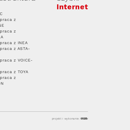
Internet
PC
praca z
GE
praca z
RA
praca z INEA
praca z ASTA-
praca z VOICE-
praca z TOYA
praca z
ON
projekt i wykonanie: