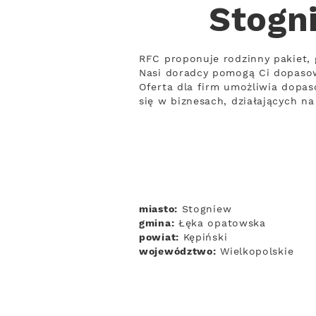
Stogn
RFC proponuje rodzinny pakiet, 
Nasi doradcy pomogą Ci dopaso
Oferta dla firm umożliwia dopaso
się w biznesach, działających n
miasto:
Stogniew
gmina:
Łęka opatowska
powiat:
Kępiński
województwo:
Wielkopolskie