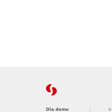
RFC
Dla domu
O