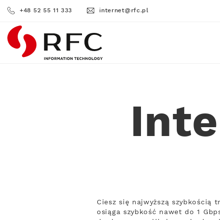
+48 52 55 11 333
internet@rfc.pl
RFC
Int
Ciesz się najwyższą szybkością 
osiąga szybkość nawet do 1 Gbps