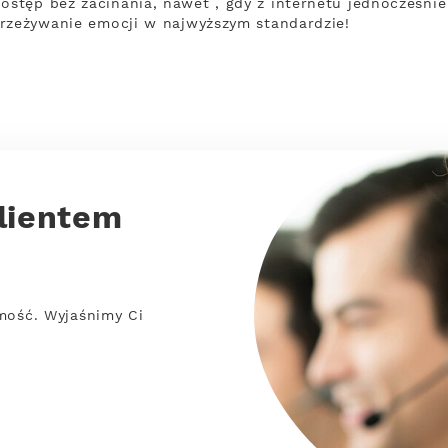
tęp bez zacinania, nawet , gdy z internetu jednocześnie
przeżywanie emocji w najwyższym standardzie!
lientem
mość. Wyjaśnimy Ci