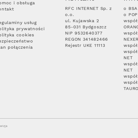
omoc i obsługa
RFC INTERNET Sp. z
o BSA
ontakt
o.o.
o PO
ul. Kujawska 2
współ
egulaminy usług
85-031 Bydgoszcz
ORAN
olityka prywatności
NIP 9532640377
współ
olityka cookies
REGON 341482466
NEXE
ezpieczeństwo
Rejestr UKE 11113
współ
lan połączenia
współ
NET
współ
NET
współ
współ
TAUR
wizja