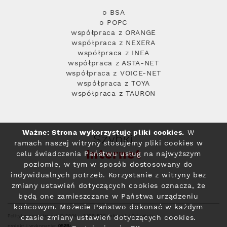
o BSA
o POPC
współpraca z ORANGE
współpraca z NEXERA
współpraca z INEA
współpraca z ASTA-NET
współpraca z VOICE-NET
współpraca z TOYA
współpraca z TAURON
Ważne: Strona wykorzystuje pliki cookies.
W
Szybki
ramach naszej witryny stosujemy pliki cookies w
Internet
celu świadczenia Państwu usług na najwyższym
poziomie, w tym w sposób dostosowany do
indywidualnych potrzeb. Korzystanie z witryny bez
zmiany ustawień dotyczących cookies oznacza, że
będą one zamieszczane w Państwa urządzeniu
końcowym. Możecie Państwo dokonać w każdym
Polityka prywatności
© 2004 - 2026 RFC Internet i Telewizja
czasie zmiany ustawień dotyczących cookies.
projekt i wykonanie: