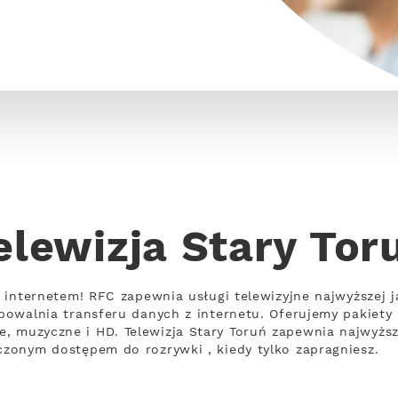
elewizja Stary Tor
 z internetem! RFC zapewnia usługi telewizyjne najwyższej 
 spowalnia transferu danych z internetu. Oferujemy pakie
, muzyczne i HD. Telewizja Stary Toruń zapewnia najwyższ
iczonym dostępem do rozrywki , kiedy tylko zapragniesz.