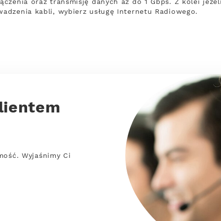
zenia oraz transmisję danych aż do 1 Gbps. Z kolei jeżeli
adzenia kabli, wybierz usługę Internetu Radiowego.
lientem
mość. Wyjaśnimy Ci