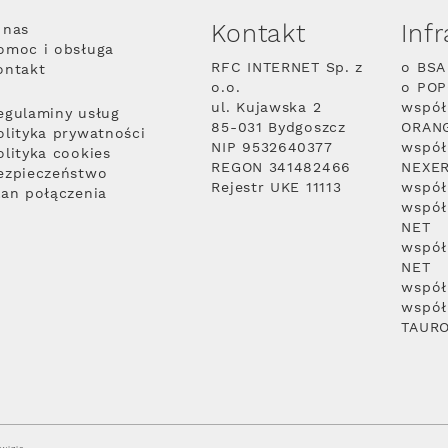
Kontakt
Inf
 nas
omoc i obsługa
RFC INTERNET Sp. z
o BSA
ontakt
o.o.
o PO
ul. Kujawska 2
współ
egulaminy usług
85-031 Bydgoszcz
ORAN
olityka prywatności
NIP 9532640377
współ
olityka cookies
REGON 341482466
NEXE
ezpieczeństwo
Rejestr UKE 11113
współ
lan połączenia
współ
NET
współ
NET
współ
współ
TAUR