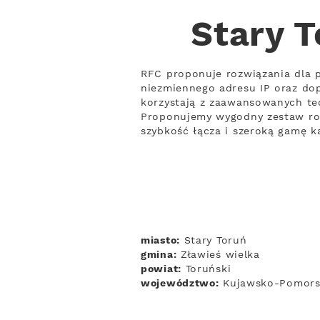
Stary T
RFC proponuje rozwiązania dla p
niezmiennego adresu IP oraz do
korzystają z zaawansowanych tech
Proponujemy wygodny zestaw rozw
szybkość łącza i szeroką gamę k
miasto:
Stary Toruń
gmina:
Zławieś wielka
powiat:
Toruński
województwo:
Kujawsko-Pomors