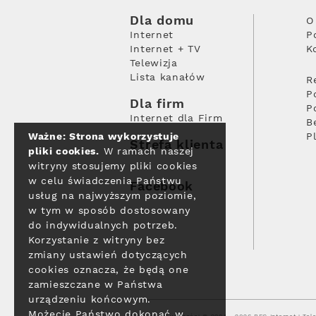
Dla domu
O
Internet
P
Internet + TV
K
Telewizja
Lista kanałów
R
P
Dla firm
P
Internet dla Firm
B
Ważne: Strona wykorzystuje
P
Strefa klienta
pliki cookies.
W ramach naszej
witryny stosujemy pliki cookies
w celu świadczenia Państwu
Facebook
usług na najwyższym poziomie,
w tym w sposób dostosowany
do indywidualnych potrzeb.
Korzystanie z witryny bez
zmiany ustawień dotyczących
cookies oznacza, że będą one
zamieszczane w Państwa
urządzeniu końcowym.
Możecie Państwo dokonać w