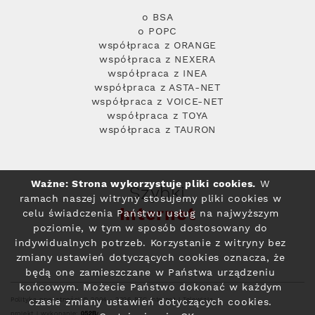
o BSA
o POPC
współpraca z ORANGE
współpraca z NEXERA
współpraca z INEA
współpraca z ASTA-NET
współpraca z VOICE-NET
współpraca z TOYA
współpraca z TAURON
Ważne: Strona wykorzystuje pliki cookies.
W
Szybki
ramach naszej witryny stosujemy pliki cookies w
Internet
celu świadczenia Państwu usług na najwyższym
poziomie, w tym w sposób dostosowany do
indywidualnych potrzeb. Korzystanie z witryny bez
zmiany ustawień dotyczących cookies oznacza, że
będą one zamieszczane w Państwa urządzeniu
końcowym. Możecie Państwo dokonać w każdym
Polityka prywatności
© 2004 - 2026 RFC Internet i Telewizja
czasie zmiany ustawień dotyczących cookies.
projekt i wykonanie: