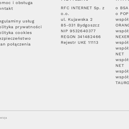
omoc i obsługa
RFC INTERNET Sp. z
o BSA
ontakt
o.o.
o PO
ul. Kujawska 2
współ
egulaminy usług
85-031 Bydgoszcz
ORAN
olityka prywatności
NIP 9532640377
współ
olityka cookies
REGON 341482466
NEXE
ezpieczeństwo
Rejestr UKE 11113
współ
lan połączenia
współ
NET
współ
NET
współ
współ
TAUR
wizja