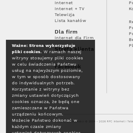
Internet
P
Internet + TV
K
Telewizja
Lista kanałów
R
P
Dla firm
P
Internet dla Firm
B
Ważne: Strona wykorzystuje
P
Strefa klienta
pliki cookies.
W ramach naszej
witryny stosujemy pliki cookies
w celu świadczenia Państwu
Facebook
usług na najwyższym poziomie,
w tym w sposób dostosowany
do indywidualnych potrzeb.
Korzystanie z witryny bez
zmiany ustawień dotyczących
cookies oznacza, że będą one
zamieszczane w Państwa
urządzeniu końcowym.
Możecie Państwo dokonać w
Polityka prywatności
© 2004 - 2026 RFC Internet i Tele
każdym czasie zmiany