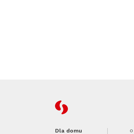
RFC
Dla domu
O