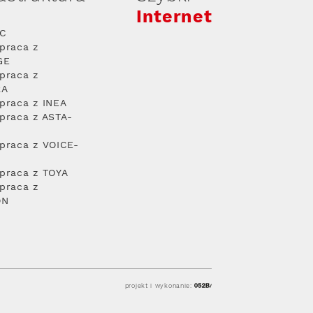
Internet
PC
praca z
GE
praca z
RA
praca z INEA
praca z ASTA-
praca z VOICE-
praca z TOYA
praca z
ON
projekt i wykonanie: