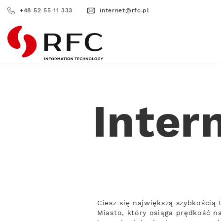
+48 52 55 11 333
internet@rfc.pl
RFC
Inter
Ciesz się największą szybkością
Miasto, który osiąga prędkość n