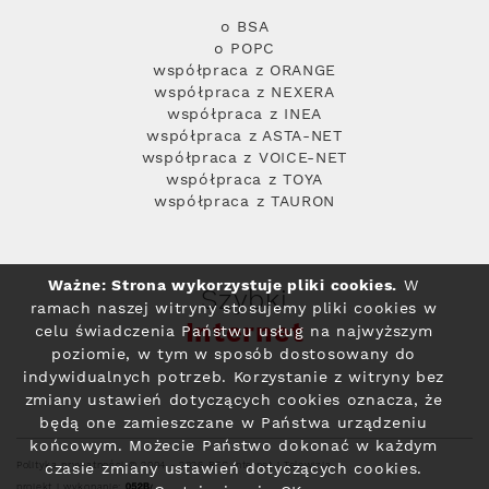
o BSA
o POPC
współpraca z ORANGE
współpraca z NEXERA
współpraca z INEA
współpraca z ASTA-NET
współpraca z VOICE-NET
współpraca z TOYA
współpraca z TAURON
Ważne: Strona wykorzystuje pliki cookies.
W
Szybki
ramach naszej witryny stosujemy pliki cookies w
Internet
celu świadczenia Państwu usług na najwyższym
poziomie, w tym w sposób dostosowany do
indywidualnych potrzeb. Korzystanie z witryny bez
zmiany ustawień dotyczących cookies oznacza, że
będą one zamieszczane w Państwa urządzeniu
końcowym. Możecie Państwo dokonać w każdym
Polityka prywatności
© 2004 - 2026 RFC Internet i Telewizja
czasie zmiany ustawień dotyczących cookies.
projekt i wykonanie: