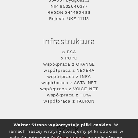
85-031 Bydgoszcz
NIP 9532640377
REGON 341482466
Rejestr UKE 11113
Infrastruktura
o BSA
o POPC
współpraca z ORANGE
współpraca z NEXERA
współpraca z INEA
współpraca z ASTA-NET
współpraca z VOICE-NET
współpraca z TOYA
współpraca z TAURON
Ważne: Strona wykorzystuje pliki cookies.
W
Szybki
ramach naszej witryny stosujemy pliki cookies w