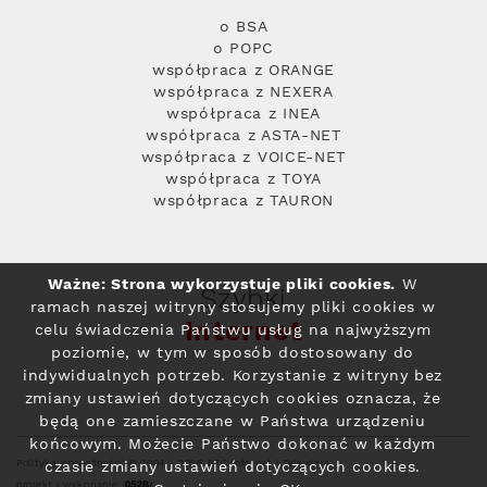
o BSA
o POPC
współpraca z ORANGE
współpraca z NEXERA
współpraca z INEA
współpraca z ASTA-NET
współpraca z VOICE-NET
współpraca z TOYA
współpraca z TAURON
Ważne: Strona wykorzystuje pliki cookies.
W
Szybki
ramach naszej witryny stosujemy pliki cookies w
Internet
celu świadczenia Państwu usług na najwyższym
poziomie, w tym w sposób dostosowany do
indywidualnych potrzeb. Korzystanie z witryny bez
zmiany ustawień dotyczących cookies oznacza, że
będą one zamieszczane w Państwa urządzeniu
końcowym. Możecie Państwo dokonać w każdym
Polityka prywatności
© 2004 - 2026 RFC Internet i Telewizja
czasie zmiany ustawień dotyczących cookies.
projekt i wykonanie: