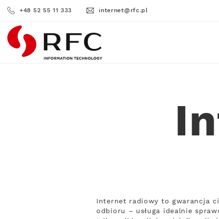
+48 52 55 11 333
internet@rfc.pl
RFC
I
Internet radiowy to gwarancja c
odbioru – usługa idealnie sprawd