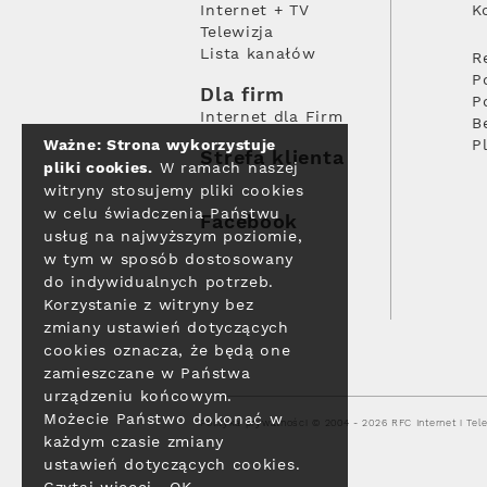
Internet + TV
K
Telewizja
Lista kanałów
R
P
Dla firm
P
Internet dla Firm
B
Ważne: Strona wykorzystuje
P
Strefa klienta
pliki cookies.
W ramach naszej
witryny stosujemy pliki cookies
w celu świadczenia Państwu
Facebook
usług na najwyższym poziomie,
w tym w sposób dostosowany
do indywidualnych potrzeb.
Korzystanie z witryny bez
zmiany ustawień dotyczących
cookies oznacza, że będą one
zamieszczane w Państwa
urządzeniu końcowym.
Możecie Państwo dokonać w
Polityka prywatności
© 2004 - 2026 RFC Internet i Tele
każdym czasie zmiany
ustawień dotyczących cookies.