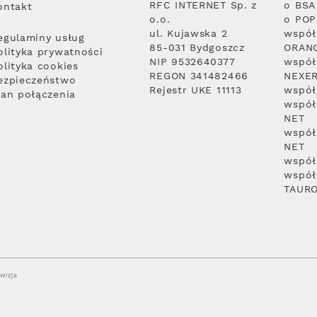
RFC INTERNET Sp. z
o BSA
ontakt
o.o.
o PO
ul. Kujawska 2
współ
egulaminy usług
85-031 Bydgoszcz
ORAN
olityka prywatności
NIP 9532640377
współ
olityka cookies
REGON 341482466
NEXE
ezpieczeństwo
Rejestr UKE 11113
współ
lan połączenia
współ
NET
współ
NET
współ
współ
TAUR
wizja