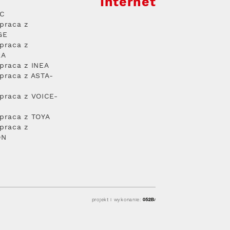
Internet
PC
praca z
GE
praca z
RA
praca z INEA
praca z ASTA-
praca z VOICE-
praca z TOYA
praca z
ON
projekt i wykonanie: