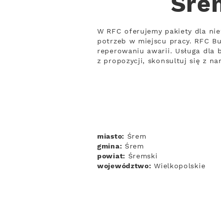
Śre
W RFC oferujemy pakiety dla ni
potrzeb w miejscu pracy. RFC B
reperowaniu awarii. Usługa dla 
z propozycji, skonsultuj się z n
miasto:
Śrem
gmina:
Śrem
powiat:
Śremski
województwo:
Wielkopolskie