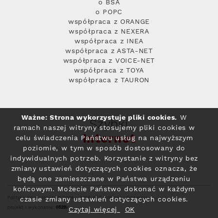
o BSA
o POPC
współpraca z ORANGE
współpraca z NEXERA
współpraca z INEA
współpraca z ASTA-NET
współpraca z VOICE-NET
współpraca z TOYA
współpraca z TAURON
Ważne: Strona wykorzystuje pliki cookies.
W
Szybki
ramach naszej witryny stosujemy pliki cookies w
Internet
celu świadczenia Państwu usług na najwyższym
poziomie, w tym w sposób dostosowany do
indywidualnych potrzeb. Korzystanie z witryny bez
zmiany ustawień dotyczących cookies oznacza, że
będą one zamieszczane w Państwa urządzeniu
końcowym. Możecie Państwo dokonać w każdym
Polityka prywatności
© 2004 - 2026 RFC Internet i Telewizja
czasie zmiany ustawień dotyczących cookies.
projekt i wykonanie:
Czytaj więcej
OK