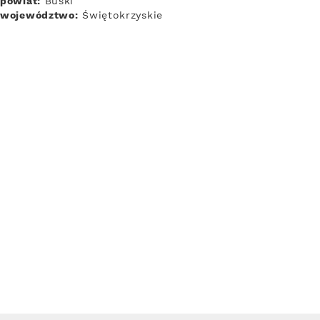
powiat:
Buski
województwo:
Świętokrzyskie