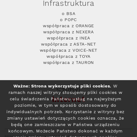
Infrastruktura
o BSA
o POPC
współpraca z ORANGE
współpraca z NEXERA
współpraca z INEA
współpraca z ASTA-NET
współpraca z VOICE-NET
współpraca z TOYA
współpraca z TAURON
Ważne: Strona wykorzystuje pliki cookies.
W
Szybki
ramach naszej witryny stosujemy pliki cookies w
Internet
celu świadczenia Państwu usług na najwyższym
poziomie, w tym w sposób dostosowany do
indywidualnych potrzeb. Korzystanie z witryny bez
zmiany ustawień dotyczących cookies oznacza, że
będą one zamieszczane w Państwa urządzeniu
końcowym. Możecie Państwo dokonać w każdym
Polityka prywatności
© 2004 - 2026 RFC Internet i Telewizja