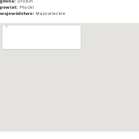
gmina:
Drobin
powiat:
Płocki
województwo:
Mazowieckie