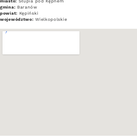
miasto:
Słupia pod Kępnem
gmina:
Baranów
powiat:
Kępiński
województwo:
Wielkopolskie