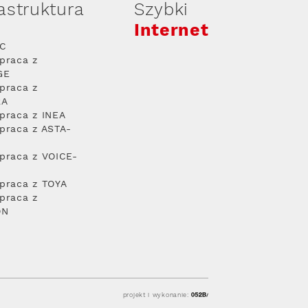
rastruktura
Szybki
Internet
PC
praca z
GE
praca z
RA
praca z INEA
praca z ASTA-
praca z VOICE-
praca z TOYA
praca z
ON
projekt i wykonanie: