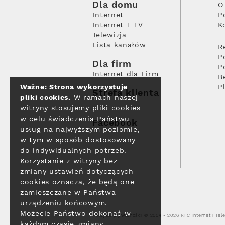
Dla domu
O
Internet
P
Internet + TV
K
Telewizja
Lista kanałów
R
P
Dla firm
P
Internet dla Firm
B
Ważne: Strona wykorzystuje
P
Strefa klienta
pliki cookies.
W ramach naszej
witryny stosujemy pliki cookies
w celu świadczenia Państwu
Facebook
usług na najwyższym poziomie,
w tym w sposób dostosowany
do indywidualnych potrzeb.
Korzystanie z witryny bez
zmiany ustawień dotyczących
cookies oznacza, że będą one
zamieszczane w Państwa
urządzeniu końcowym.
Możecie Państwo dokonać w
Polityka prywatności
© 2004 - 2026 RFC Internet i Tele
każdym czasie zmiany