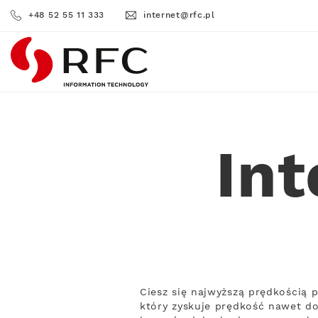
+48 52 55 11 333
internet@rfc.pl
RFC
Int
Ciesz się najwyższą prędkością 
który zyskuje prędkość nawet do 