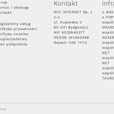
Kontakt
Inf
 nas
omoc i obsługa
RFC INTERNET Sp. z
o BSA
ontakt
o.o.
o PO
ul. Kujawska 2
współ
egulaminy usług
85-031 Bydgoszcz
ORAN
olityka prywatności
NIP 9532640377
współ
olityka cookies
REGON 341482466
NEXE
ezpieczeństwo
Rejestr UKE 11113
współ
lan połączenia
współ
NET
współ
NET
współ
współ
TAUR
wizja