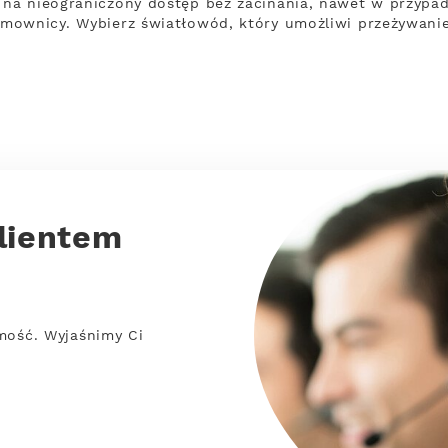
na nieograniczony dostęp bez zacinania, nawet w przypad
mownicy. Wybierz światłowód, który umożliwi przeżywani
lientem
mość. Wyjaśnimy Ci