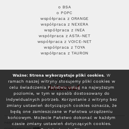
o BSA
o POPC
współpraca z ORANGE
współpraca z NEXERA
współpraca z INEA
współpraca z ASTA-NET
współpraca z VOICE-NET
współpraca z TOYA
współpraca z TAURON
Ważne: Strona wykorzystuje pliki cookies.
W
Szybki
ramach naszej witryny stosujemy pliki cookies w
Internet
celu świadczenia Państwu usług na najwyższym
poziomie, w tym w sposób dostosowany do
indywidualnych potrzeb. Korzystanie z witryny bez
zmiany ustawień dotyczących cookies oznacza, że
będą one zamieszczane w Państwa urządzeniu
końcowym. Możecie Państwo dokonać w każdym
Polityka prywatności
© 2004 - 2026 RFC Internet i Telewizja
czasie zmiany ustawień dotyczących cookies.
projekt i wykonanie: