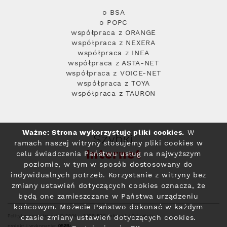
o BSA
o POPC
współpraca z ORANGE
współpraca z NEXERA
współpraca z INEA
współpraca z ASTA-NET
współpraca z VOICE-NET
współpraca z TOYA
współpraca z TAURON
Ważne: Strona wykorzystuje pliki cookies.
W
Szybki
ramach naszej witryny stosujemy pliki cookies w
Internet
celu świadczenia Państwu usług na najwyższym
poziomie, w tym w sposób dostosowany do
indywidualnych potrzeb. Korzystanie z witryny bez
zmiany ustawień dotyczących cookies oznacza, że
będą one zamieszczane w Państwa urządzeniu
końcowym. Możecie Państwo dokonać w każdym
Polityka prywatności
© 2004 - 2026 RFC Internet i Telewizja
czasie zmiany ustawień dotyczących cookies.
projekt i wykonanie: