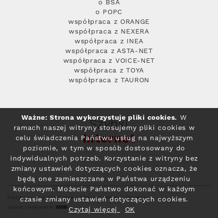
o BSA
o POPC
współpraca z ORANGE
współpraca z NEXERA
współpraca z INEA
współpraca z ASTA-NET
współpraca z VOICE-NET
współpraca z TOYA
współpraca z TAURON
Ważne: Strona wykorzystuje pliki cookies.
W
Szybki
ramach naszej witryny stosujemy pliki cookies w
Internet
celu świadczenia Państwu usług na najwyższym
poziomie, w tym w sposób dostosowany do
indywidualnych potrzeb. Korzystanie z witryny bez
zmiany ustawień dotyczących cookies oznacza, że
będą one zamieszczane w Państwa urządzeniu
końcowym. Możecie Państwo dokonać w każdym
Polityka prywatności
© 2004 - 2026 RFC Internet i Telewizja
czasie zmiany ustawień dotyczących cookies.
projekt i wykonanie:
Czytaj więcej
OK