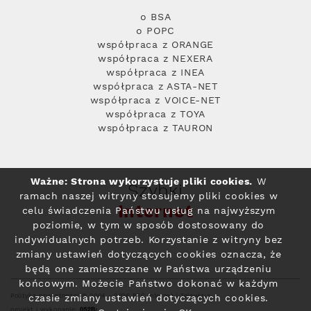
o BSA
o POPC
współpraca z ORANGE
współpraca z NEXERA
współpraca z INEA
współpraca z ASTA-NET
współpraca z VOICE-NET
współpraca z TOYA
współpraca z TAURON
Ważne: Strona wykorzystuje pliki cookies.
W
Szybki
ramach naszej witryny stosujemy pliki cookies w
Internet
celu świadczenia Państwu usług na najwyższym
poziomie, w tym w sposób dostosowany do
indywidualnych potrzeb. Korzystanie z witryny bez
zmiany ustawień dotyczących cookies oznacza, że
będą one zamieszczane w Państwa urządzeniu
końcowym. Możecie Państwo dokonać w każdym
Polityka prywatności
© 2004 - 2026 RFC Internet i Telewizja
czasie zmiany ustawień dotyczących cookies.
projekt i wykonanie: