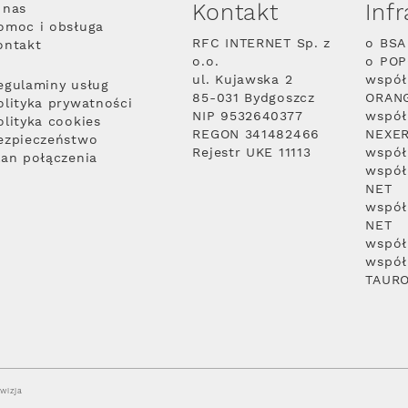
Kontakt
Inf
 nas
omoc i obsługa
RFC INTERNET Sp. z
o BSA
ontakt
o.o.
o PO
ul. Kujawska 2
współ
egulaminy usług
85-031 Bydgoszcz
ORAN
olityka prywatności
NIP 9532640377
współ
olityka cookies
REGON 341482466
NEXE
ezpieczeństwo
Rejestr UKE 11113
współ
lan połączenia
współ
NET
współ
NET
współ
współ
TAUR
wizja