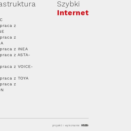
rastruktura
Szybki
Internet
PC
praca z
GE
praca z
RA
praca z INEA
praca z ASTA-
praca z VOICE-
praca z TOYA
praca z
ON
projekt i wykonanie: