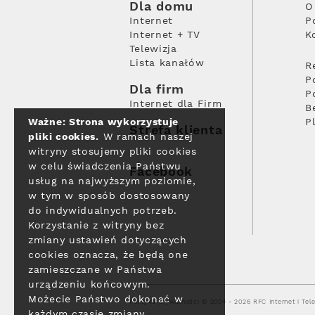
Dla domu
O
Internet
P
Internet + TV
K
Telewizja
Lista kanałów
R
P
Dla firm
P
Internet dla Firm
B
Ważne: Strona wykorzystuje
P
Strefa klienta
pliki cookies.
W ramach naszej
witryny stosujemy pliki cookies
w celu świadczenia Państwu
Facebook
usług na najwyższym poziomie,
w tym w sposób dostosowany
do indywidualnych potrzeb.
Korzystanie z witryny bez
zmiany ustawień dotyczących
cookies oznacza, że będą one
zamieszczane w Państwa
urządzeniu końcowym.
Możecie Państwo dokonać w
Polityka prywatności
© 2004 - 2026 RFC Internet i Tele
każdym czasie zmiany