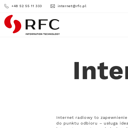
+48 52 55 11 333
internet@rfc.pl
RFC
Int
Internet radiowy to zapewnienie
do punktu odbioru – usługa idea