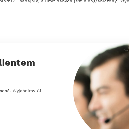
biornik i nadajnik, a limit danych jest nieograniczony. S
lientem
mość. Wyjaśnimy Ci