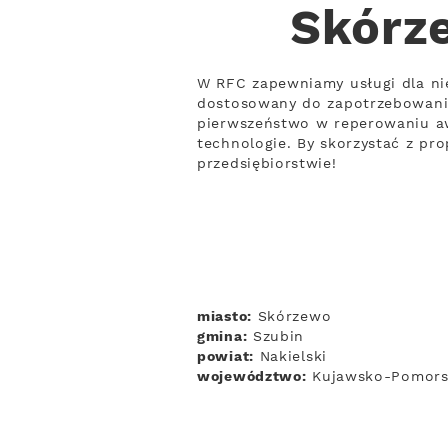
Skórze
W RFC zapewniamy usługi dla ni
dostosowany do zapotrzebowania
pierwszeństwo w reperowaniu awa
technologie. By skorzystać z pr
przedsiębiorstwie!
miasto:
Skórzewo
gmina:
Szubin
powiat:
Nakielski
województwo:
Kujawsko-Pomors