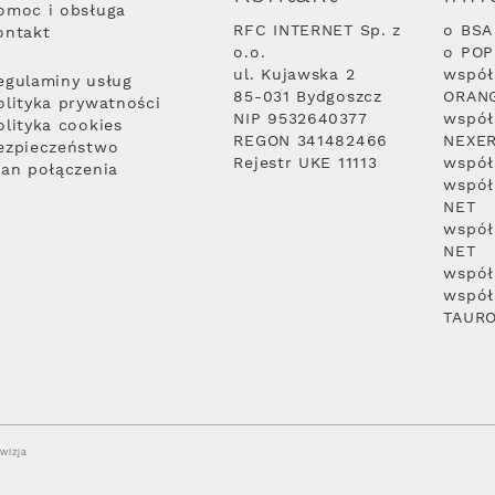
omoc i obsługa
RFC INTERNET Sp. z
o BSA
ontakt
o.o.
o PO
ul. Kujawska 2
współ
egulaminy usług
85-031 Bydgoszcz
ORAN
olityka prywatności
NIP 9532640377
współ
olityka cookies
REGON 341482466
NEXE
ezpieczeństwo
Rejestr UKE 11113
współ
lan połączenia
współ
NET
współ
NET
współ
współ
TAUR
wizja