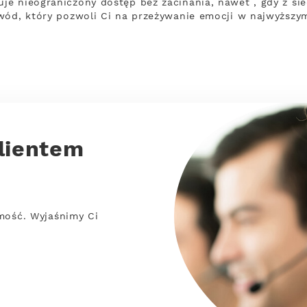
je nieograniczony dostęp bez zacinania, nawet , gdy z si
wód, który pozwoli Ci na przeżywanie emocji w najwyższym
lientem
mość. Wyjaśnimy Ci