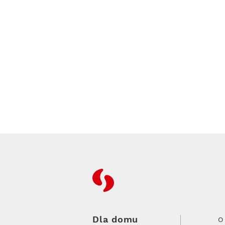
RFC
Dla domu
O