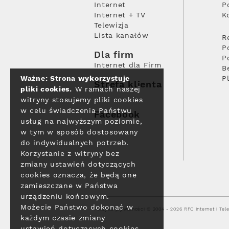
Internet
P
Internet + TV
K
Telewizja
Lista kanałów
R
P
Dla firm
P
Internet dla Firm
B
Ważne: Strona wykorzystuje
P
Strefa klienta
pliki cookies.
W ramach naszej
witryny stosujemy pliki cookies
w celu świadczenia Państwu
Facebook
usług na najwyższym poziomie,
w tym w sposób dostosowany
do indywidualnych potrzeb.
Korzystanie z witryny bez
zmiany ustawień dotyczących
cookies oznacza, że będą one
zamieszczane w Państwa
urządzeniu końcowym.
Możecie Państwo dokonać w
Polityka prywatności
© 2004 - 2026 RFC Internet i Tele
każdym czasie zmiany