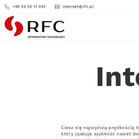
+48 52 55 11 333
internet@rfc.pl
RFC
Int
Ciesz się najwyższą prędkością 
który zyskuje szybkość nawet do