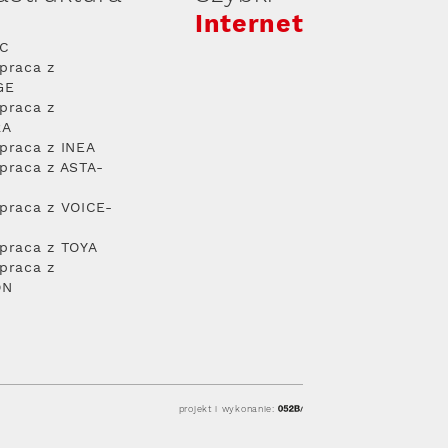
Internet
PC
praca z
GE
praca z
RA
praca z INEA
praca z ASTA-
praca z VOICE-
praca z TOYA
praca z
ON
projekt i wykonanie: