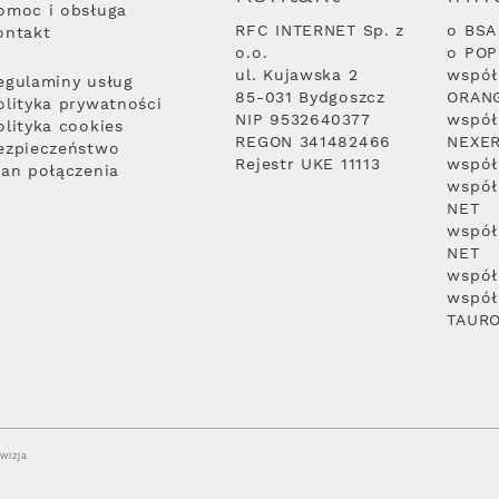
omoc i obsługa
RFC INTERNET Sp. z
o BSA
ontakt
o.o.
o PO
ul. Kujawska 2
współ
egulaminy usług
85-031 Bydgoszcz
ORAN
olityka prywatności
NIP 9532640377
współ
olityka cookies
REGON 341482466
NEXE
ezpieczeństwo
Rejestr UKE 11113
współ
lan połączenia
współ
NET
współ
NET
współ
współ
TAUR
wizja