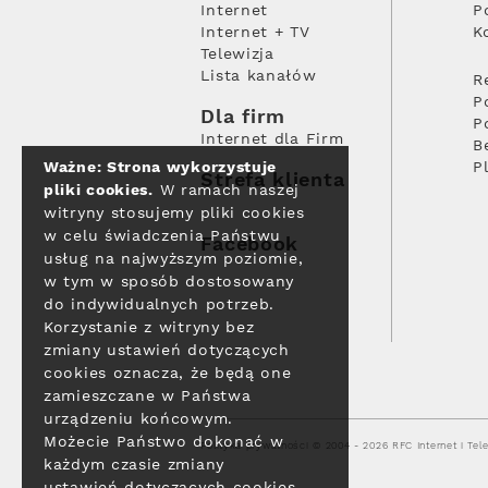
Internet
P
Internet + TV
K
Telewizja
Lista kanałów
R
P
Dla firm
P
Internet dla Firm
B
Ważne: Strona wykorzystuje
P
Strefa klienta
pliki cookies.
W ramach naszej
witryny stosujemy pliki cookies
w celu świadczenia Państwu
Facebook
usług na najwyższym poziomie,
w tym w sposób dostosowany
do indywidualnych potrzeb.
Korzystanie z witryny bez
zmiany ustawień dotyczących
cookies oznacza, że będą one
zamieszczane w Państwa
urządzeniu końcowym.
Możecie Państwo dokonać w
Polityka prywatności
© 2004 - 2026 RFC Internet i Tele
każdym czasie zmiany