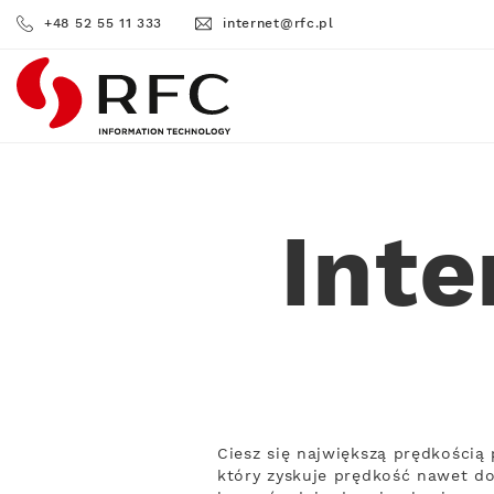
+48 52 55 11 333
internet@rfc.pl
RFC
Inte
Ciesz się największą prędkością
który zyskuje prędkość nawet do