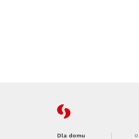
RFC
Dla domu
O