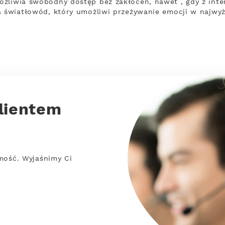
ożliwia swobodny dostęp bez zakłóceń, nawet , gdy z in
a światłowód, który umożliwi przeżywanie emocji w najwy
lientem
mość. Wyjaśnimy Ci