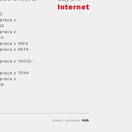
Internet
PC
praca z
GE
praca z
RA
praca z INEA
praca z ASTA-
praca z VOICE-
praca z TOYA
praca z
ON
projekt i wykonanie: