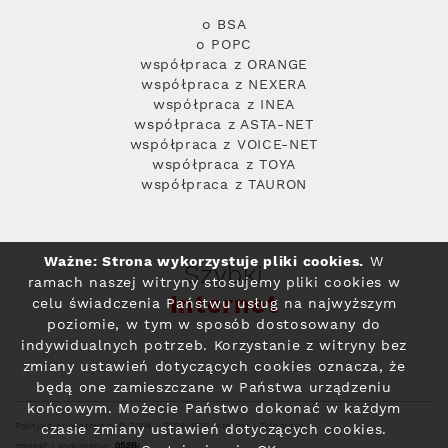
o BSA
o POPC
współpraca z ORANGE
współpraca z NEXERA
współpraca z INEA
współpraca z ASTA-NET
współpraca z VOICE-NET
współpraca z TOYA
współpraca z TAURON
Ważne: Strona wykorzystuje pliki cookies.
W
Szybki
ramach naszej witryny stosujemy pliki cookies w
Internet
celu świadczenia Państwu usług na najwyższym
poziomie, w tym w sposób dostosowany do
indywidualnych potrzeb. Korzystanie z witryny bez
zmiany ustawień dotyczących cookies oznacza, że
będą one zamieszczane w Państwa urządzeniu
końcowym. Możecie Państwo dokonać w każdym
Polityka prywatności
© 2004 - 2026 RFC Internet i Telewizja
czasie zmiany ustawień dotyczących cookies.
projekt i wykonanie: