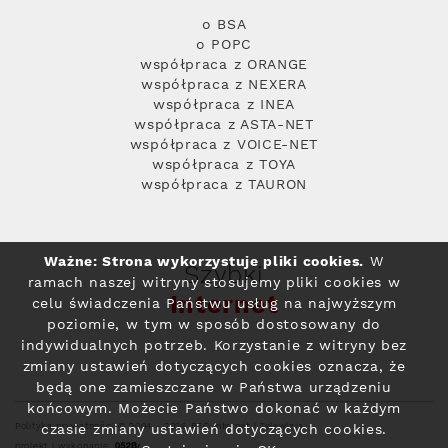
o BSA
o POPC
współpraca z ORANGE
współpraca z NEXERA
współpraca z INEA
współpraca z ASTA-NET
współpraca z VOICE-NET
współpraca z TOYA
współpraca z TAURON
Ważne: Strona wykorzystuje pliki cookies.
W
Szybki
ramach naszej witryny stosujemy pliki cookies w
Internet
celu świadczenia Państwu usług na najwyższym
poziomie, w tym w sposób dostosowany do
indywidualnych potrzeb. Korzystanie z witryny bez
zmiany ustawień dotyczących cookies oznacza, że
będą one zamieszczane w Państwa urządzeniu
końcowym. Możecie Państwo dokonać w każdym
Polityka prywatności
© 2004 - 2026 RFC Internet i Telewizja
czasie zmiany ustawień dotyczących cookies.
projekt i wykonanie: