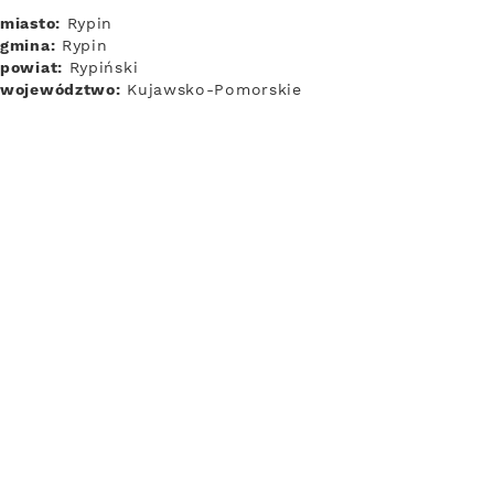
miasto:
Rypin
gmina:
Rypin
powiat:
Rypiński
województwo:
Kujawsko-Pomorskie