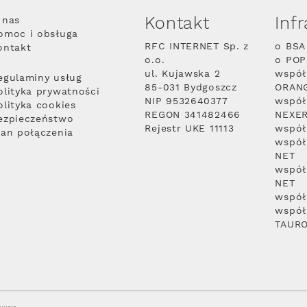
Kontakt
Inf
 nas
omoc i obsługa
RFC INTERNET Sp. z
o BSA
ontakt
o.o.
o PO
ul. Kujawska 2
współ
egulaminy usług
85-031 Bydgoszcz
ORAN
olityka prywatności
NIP 9532640377
współ
olityka cookies
REGON 341482466
NEXE
ezpieczeństwo
Rejestr UKE 11113
współ
lan połączenia
współ
NET
współ
NET
współ
współ
TAUR