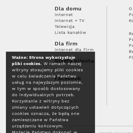
Dla domu
O
Internet
P
Internet + TV
K
Telewizja
Lista kanałów
R
P
Dla firm
P
Internet dla Firm
B
Ważne: Strona wykorzystuje
P
Strefa klienta
pliki cookies.
W ramach naszej
witryny stosujemy pliki cookies
w celu świadczenia Państwu
Facebook
usług na najwyższym poziomie,
w tym w sposób dostosowany
do indywidualnych potrzeb.
Korzystanie z witryny bez
zmiany ustawień dotyczących
cookies oznacza, że będą one
zamieszczane w Państwa
urządzeniu końcowym.
Możecie Państwo dokonać w