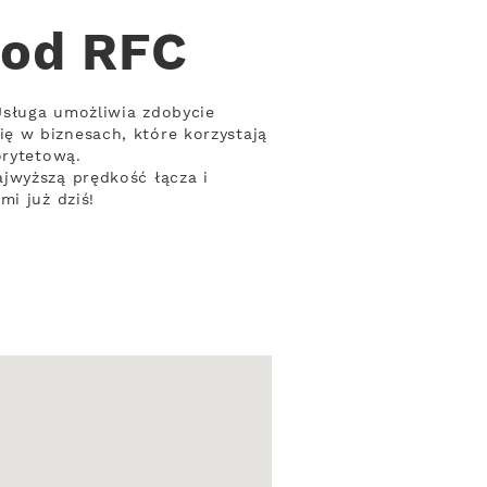
 od RFC
 Usługa umożliwia zdobycie
ę w biznesach, które korzystają
orytetową.
jwyższą prędkość łącza i
mi już dziś!