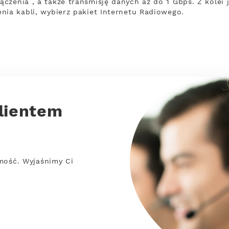
zenia , a także transmisję danych aż do 1 Gbps. Z kolei j
nia kabli, wybierz pakiet Internetu Radiowego.
lientem
mość. Wyjaśnimy Ci