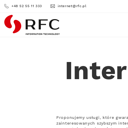
+48 52 55 11 333
internet@rfc.pl
RFC
Inte
Proponujemy usługi, które gwara
zainteresowanych szybszym inte