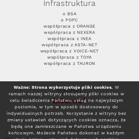
Infrastruktura
o BSA
o POPC
współpraca z ORANGE
współpraca z NEXERA
współpraca z INEA
współpraca z ASTA-NET
współpraca z VOICE-NET
współpraca z TOYA
współpraca z TAURON
Ważne: Strona wykorzystuje pliki cookies.
W
Szybki
ramach naszej witryny stosujemy pliki cookies w
Internet
celu świadczenia Państwu usług na najwyższym
poziomie, w tym w sposób dostosowany do
indywidualnych potrzeb. Korzystanie z witryny bez
zmiany ustawień dotyczących cookies oznacza, że
będą one zamieszczane w Państwa urządzeniu
końcowym. Możecie Państwo dokonać w każdym
Polityka prywatności
© 2004 - 2026 RFC Internet i Telewizja