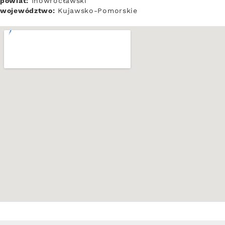
powiat:
Inowrocławski
województwo:
Kujawsko-Pomorskie