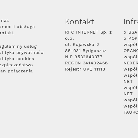
Kontakt
Inf
 nas
omoc i obsługa
RFC INTERNET Sp. z
o BSA
ontakt
o.o.
o PO
ul. Kujawska 2
współ
egulaminy usług
85-031 Bydgoszcz
ORAN
olityka prywatności
NIP 9532640377
współ
olityka cookies
REGON 341482466
NEXE
ezpieczeństwo
Rejestr UKE 11113
współ
lan połączenia
współ
NET
współ
NET
współ
współ
TAUR