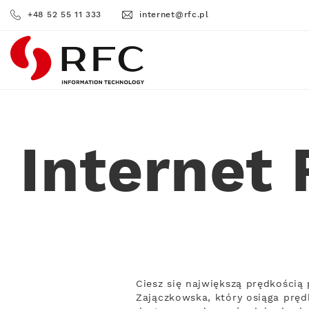
+48 52 55 11 333
internet@rfc.pl
RFC
Internet
Ciesz się największą prędkości
Zajączkowska, który osiąga pręd