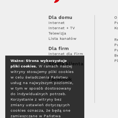
Dla domu
O
Internet
P
Internet + TV
K
Telewizja
Lista kanałów
R
P
Dla firm
P
Internet dla Firm
B
Ważne: Strona wykorzystuje
P
Strefa klienta
pliki cookies.
W ramach naszej
witryny stosujemy pliki cookies
w celu świadczenia Państwu
Facebook
usług na najwyższym poziomie,
w tym w sposób dostosowany
do indywidualnych potrzeb.
Korzystanie z witryny bez
zmiany ustawień dotyczących
cookies oznacza, że będą one
zamieszczane w Państwa