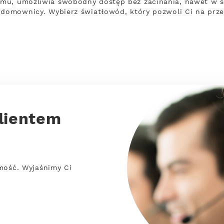
mu, umożliwia swobodny dostęp bez zacinania, nawet w syt
y domownicy. Wybierz światłowód, który pozwoli Ci na pr
lientem
mość. Wyjaśnimy Ci