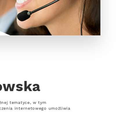
kowska
żnej tematyce, w tym
czenia internetowego umożliwia