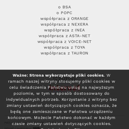
o BSA
o POPC
współpraca z ORANGE
współpraca z NEXERA
współpraca z INEA
współpraca z ASTA-NET
współpraca z VOICE-NET
współpraca z TOYA
współpraca z TAURON
Ważne: Strona wykorzystuje pliki cookies.
W
Szybki
ramach naszej witryny stosujemy pliki cookies w
Internet
celu świadczenia Państwu usług na najwyższym
poziomie, w tym w sposób dostosowany do
indywidualnych potrzeb. Korzystanie z witryny bez
zmiany ustawień dotyczących cookies oznacza, że
będą one zamieszczane w Państwa urządzeniu
końcowym. Możecie Państwo dokonać w każdym
Polityka prywatności
© 2004 - 2026 RFC Internet i Telewizja
czasie zmiany ustawień dotyczących cookies.
projekt i wykonanie: