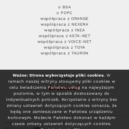
o BSA
o POPC
współpraca z ORANGE
współpraca z NEXERA
współpraca z INEA
współpraca z ASTA-NET
współpraca z VOICE-NET
współpraca z TOYA
współpraca z TAURON
Ważne: Strona wykorzystuje pliki cookies.
W
Szybki
ramach naszej witryny stosujemy pliki cookies w
Internet
celu świadczenia Państwu usług na najwyższym
poziomie, w tym w sposób dostosowany do
indywidualnych potrzeb. Korzystanie z witryny bez
zmiany ustawień dotyczących cookies oznacza, że
będą one zamieszczane w Państwa urządzeniu
końcowym. Możecie Państwo dokonać w każdym
Polityka prywatności
© 2004 - 2026 RFC Internet i Telewizja
czasie zmiany ustawień dotyczących cookies.
projekt i wykonanie: