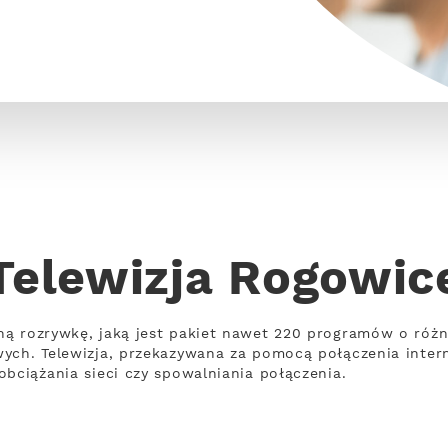
Telewizja Rogowic
ną rozrywkę, jaką jest pakiet nawet 220 programów o róż
wych. Telewizja, przekazywana za pomocą połączenia inte
obciążania sieci czy spowalniania połączenia.