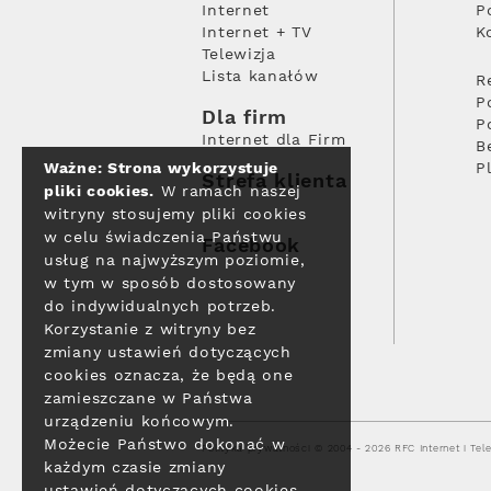
Internet
P
Internet + TV
K
Telewizja
Lista kanałów
R
P
Dla firm
P
Internet dla Firm
B
Ważne: Strona wykorzystuje
P
Strefa klienta
pliki cookies.
W ramach naszej
witryny stosujemy pliki cookies
w celu świadczenia Państwu
Facebook
usług na najwyższym poziomie,
w tym w sposób dostosowany
do indywidualnych potrzeb.
Korzystanie z witryny bez
zmiany ustawień dotyczących
cookies oznacza, że będą one
zamieszczane w Państwa
urządzeniu końcowym.
Możecie Państwo dokonać w
Polityka prywatności
© 2004 - 2026 RFC Internet i Tele
każdym czasie zmiany