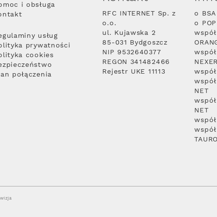
omoc i obsługa
RFC INTERNET Sp. z
o BSA
ontakt
o.o.
o PO
ul. Kujawska 2
współ
egulaminy usług
85-031 Bydgoszcz
ORAN
olityka prywatności
NIP 9532640377
współ
olityka cookies
REGON 341482466
NEXE
ezpieczeństwo
Rejestr UKE 11113
współ
lan połączenia
współ
NET
współ
NET
współ
współ
TAUR
wizja