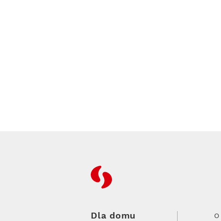
RFC
Dla domu
O