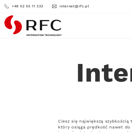
+48 52 55 11 333
internet@rfc.pl
RFC
Int
Ciesz się największą szybkością
który osiąga prędkość nawet do 