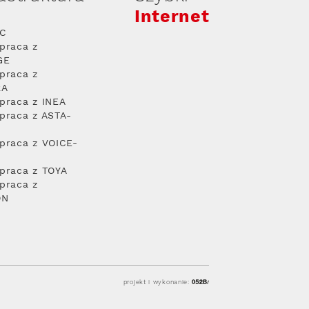
Internet
PC
praca z
GE
praca z
RA
praca z INEA
praca z ASTA-
praca z VOICE-
praca z TOYA
praca z
ON
projekt i wykonanie: