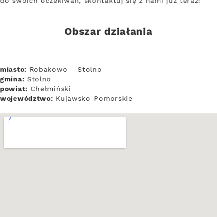
do swoich oczekiwań, skontaktuj się z nami już teraz!
Obszar działania
miasto:
Robakowo – Stolno
gmina:
Stolno
powiat:
Chełmiński
województwo:
Kujawsko-Pomorskie