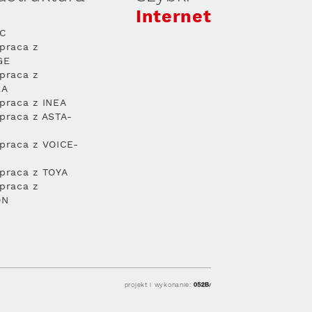
Internet
PC
praca z
GE
praca z
RA
praca z INEA
praca z ASTA-
praca z VOICE-
praca z TOYA
praca z
ON
projekt i wykonanie: