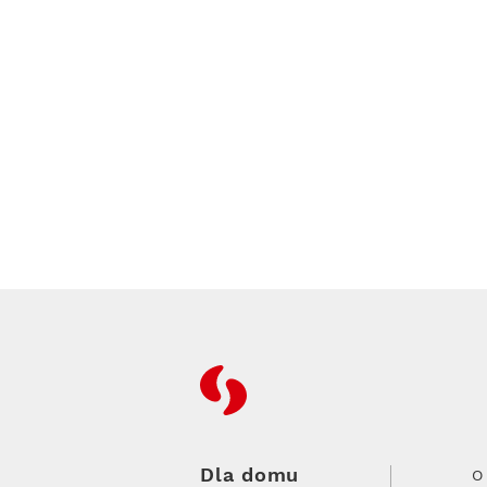
RFC
Dla domu
O