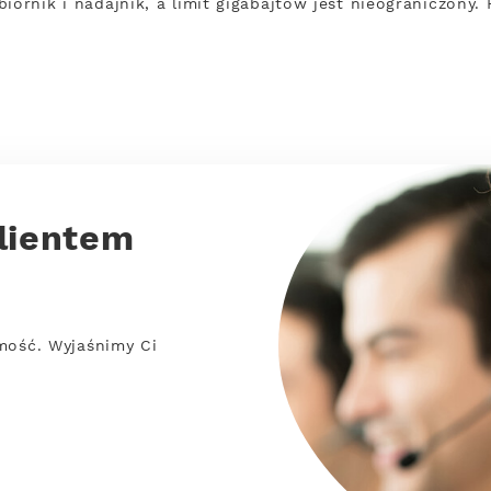
iornik i nadajnik, a limit gigabajtów jest nieograniczony
lientem
mość. Wyjaśnimy Ci