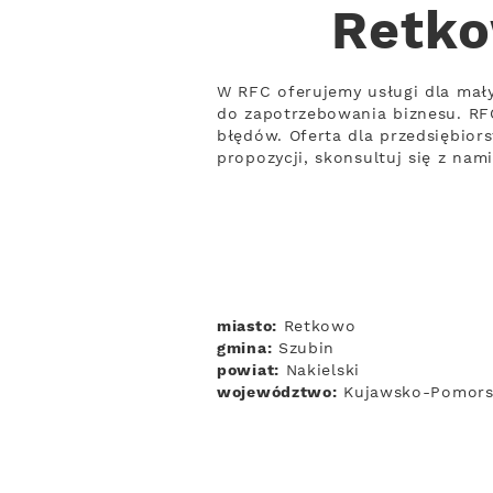
Retko
W RFC oferujemy usługi dla mał
do zapotrzebowania biznesu. RFC
błędów. Oferta dla przedsiębior
propozycji, skonsultuj się z nam
miasto:
Retkowo
gmina:
Szubin
powiat:
Nakielski
województwo:
Kujawsko-Pomors