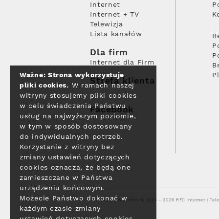
Internet
P
Internet + TV
K
Telewizja
Lista kanałów
R
P
Dla firm
P
Internet dla Firm
B
Ważne: Strona wykorzystuje
P
Strefa klienta
pliki cookies.
W ramach naszej
witryny stosujemy pliki cookies
w celu świadczenia Państwu
Facebook
usług na najwyższym poziomie,
w tym w sposób dostosowany
do indywidualnych potrzeb.
Korzystanie z witryny bez
zmiany ustawień dotyczących
cookies oznacza, że będą one
zamieszczane w Państwa
urządzeniu końcowym.
Możecie Państwo dokonać w
Polityka prywatności
© 2004 - 2026 RFC Internet i Tele
każdym czasie zmiany