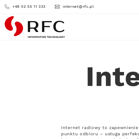
+48 52 55 11 333
internet@rfc.pl
RFC
Int
Internet radiowy to zapewnienie
punktu odbioru – usługa perfekc