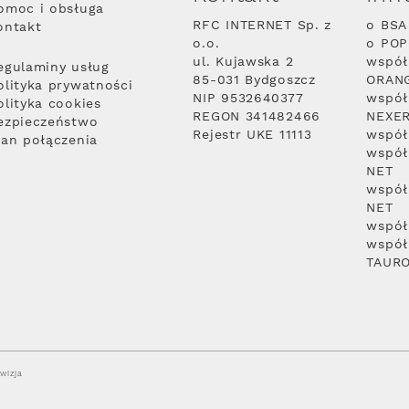
omoc i obsługa
RFC INTERNET Sp. z
o BSA
ontakt
o.o.
o PO
ul. Kujawska 2
współ
egulaminy usług
85-031 Bydgoszcz
ORAN
olityka prywatności
NIP 9532640377
współ
olityka cookies
REGON 341482466
NEXE
ezpieczeństwo
Rejestr UKE 11113
współ
lan połączenia
współ
NET
współ
NET
współ
współ
TAUR
wizja