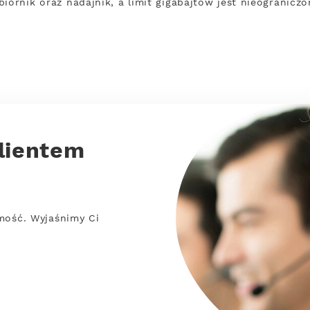
iornik oraz nadajnik, a limit gigabajtów jest nieogranicz
lientem
mość. Wyjaśnimy Ci