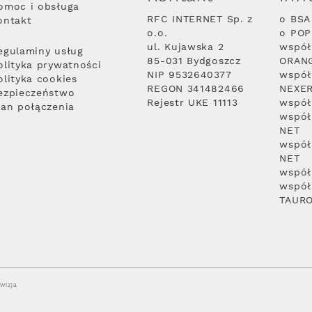
omoc i obsługa
RFC INTERNET Sp. z
o BSA
ontakt
o.o.
o PO
ul. Kujawska 2
współ
egulaminy usług
85-031 Bydgoszcz
ORAN
olityka prywatności
NIP 9532640377
współ
olityka cookies
REGON 341482466
NEXE
ezpieczeństwo
Rejestr UKE 11113
współ
lan połączenia
współ
NET
współ
NET
współ
współ
TAUR
wizja