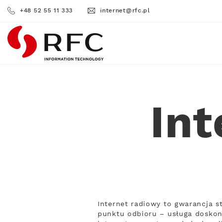
+48 52 55 11 333
internet@rfc.pl
RFC
Int
Internet radiowy to gwarancja s
punktu odbioru – usługa doskona