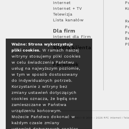
Internet
P
Internet + TV
K
Telewizja
Lista kanałów
R
P
Dla firm
P
Internet dla Firm
B
Ważne: Strona wykorzystuje
P
Strefa klienta
pliki cookies.
W ramach naszej
witryny stosujemy pliki cookies
w celu świadczenia Państwu
Facebook
usług na najwyższym poziomie,
w tym w sposób dostosowany
do indywidualnych potrzeb.
Korzystanie z witryny bez
zmiany ustawień dotyczących
cookies oznacza, że będą one
zamieszczane w Państwa
urządzeniu końcowym.
Możecie Państwo dokonać w
Polityka prywatności
© 2004 - 2026 RFC Internet i Tele
każdym czasie zmiany