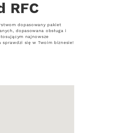
od RFC
orstwom dopasowany pakiet
danych, dopasowana obsługa i
 stosującym najnowsze
a sprawdzi się w Twoim biznesie!