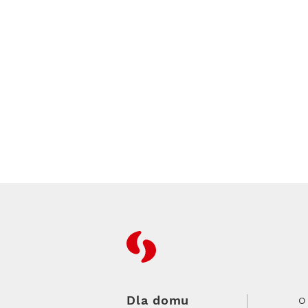
RFC
Dla domu
O