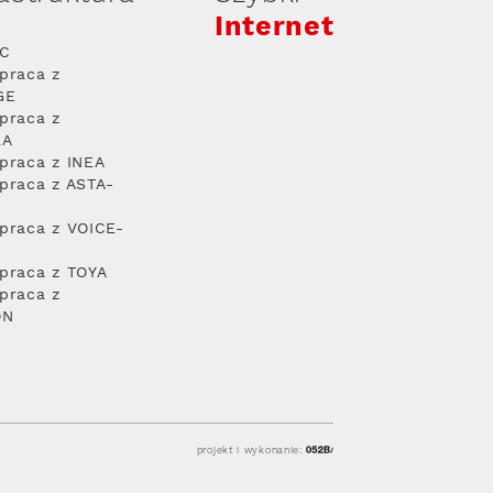
Internet
PC
praca z
GE
praca z
RA
praca z INEA
praca z ASTA-
praca z VOICE-
praca z TOYA
praca z
ON
projekt i wykonanie: